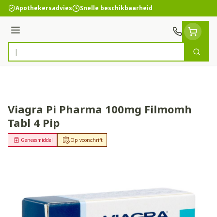
Ga naar de inhoud
Apothekersadvies
Snelle beschikbaarheid
Menu
Zoek
Product, merk, categorie...
Viagra Pi Pharma 100mg Filmomh
Tabl 4 Pip
Geneesmiddel
Op voorschrift