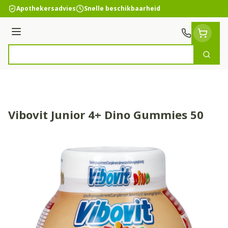
Ga naar de inhoud
Apothekersadvies
Snelle beschikbaarheid
Menu
Zoek
Product, merk, categorie...
Vibovit Junior 4+ Dino Gummies 50