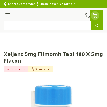
Ga naar de inhoud
Apothekersadvies
Snelle beschikbaarheid
Menu
Zoek
Product, merk, categorie...
Xeljanz 5mg Filmomh Tabl 180 X 5mg
Flacon
Geneesmiddel
Op voorschrift