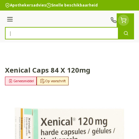
Ga naar de inhoud
Apothekersadvies
Snelle beschikbaarheid
Menu
Zoek
Product, merk, categorie...
Xenical Caps 84 X 120mg
Geneesmiddel
Op voorschrift