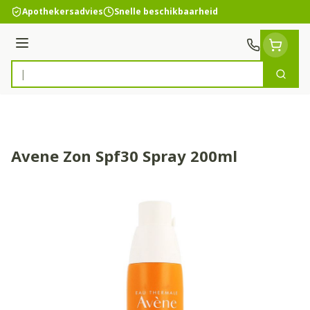
Ga naar de inhoud
Apothekersadvies
Snelle beschikbaarheid
Menu
Zoek
Product, merk, categorie...
Avene Zon Spf30 Spray 200ml