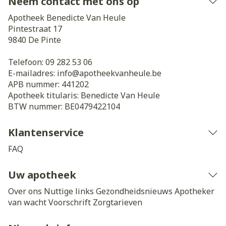
Neem contact met ons op
Apotheek Benedicte Van Heule
Pintestraat 17
9840
De Pinte
Telefoon:
09 282 53 06
E-mailadres:
info@
apotheekvanheule.be
APB nummer:
441202
Apotheek titularis:
Benedicte Van Heule
BTW nummer:
BE0479422104
Klantenservice
FAQ
Uw apotheek
Over ons
Nuttige links
Gezondheidsnieuws
Apotheker
van wacht
Voorschrift
Zorgtarieven