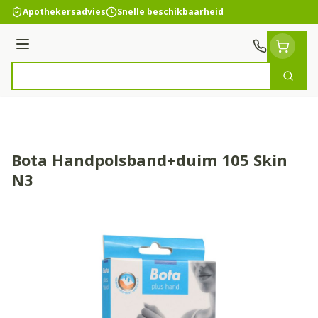
Ga naar de inhoud
Apothekersadvies
Snelle beschikbaarheid
Menu
Zoek
Product, merk, categorie...
Bota Handpolsband+duim 105 Skin
N3