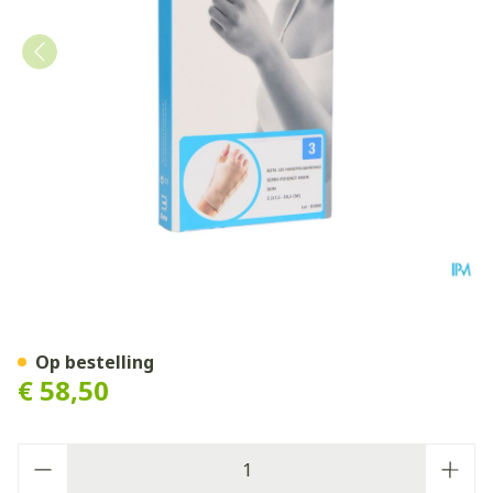
Bota Handpolsband+duim 1
Op bestelling
€ 58,50
Aantal