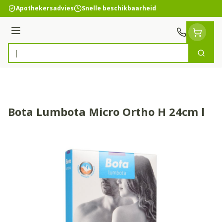
Ga naar de inhoud
Apothekersadvies
Snelle beschikbaarheid
Menu
Zoek
Product, merk, categorie...
Bota Lumbota Micro Ortho H 24cm l