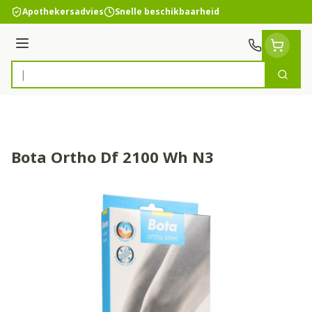
Ga naar de inhoud
Apothekersadvies
Snelle beschikbaarheid
Menu
Zoek
Product, merk, categorie...
Bota Ortho Df 2100 Wh N3