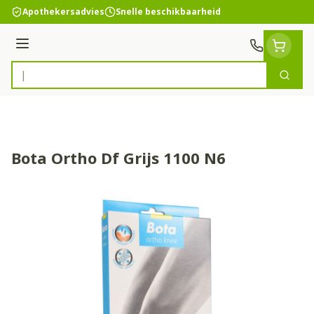
Ga naar de inhoud
Apothekersadvies
Snelle beschikbaarheid
Menu
Zoek
Product, merk, categorie...
Bota Ortho Df Grijs 1100 N6