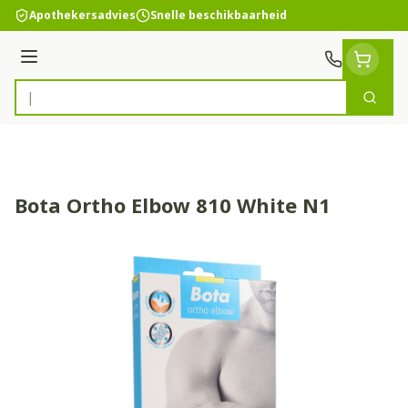
Ga naar de inhoud
Apothekersadvies
Snelle beschikbaarheid
Menu
Zoek
Product, merk, categorie...
Bota Ortho Elbow 810 White N1