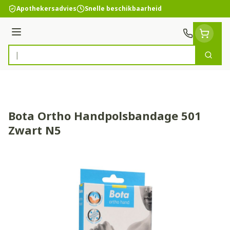
Ga naar de inhoud
Apothekersadvies
Snelle beschikbaarheid
Menu
Zoek
Product, merk, categorie...
Bota Ortho Handpolsbandage 501
Zwart N5