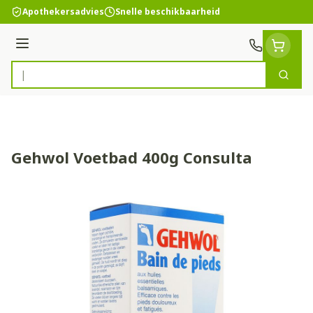
Ga naar de inhoud
Apothekersadvies
Snelle beschikbaarheid
Menu
Zoek
Product, merk, categorie...
Gehwol Voetbad 400g Consulta