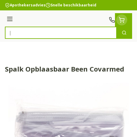
Ga naar de inhoud
Apothekersadvies
Snelle beschikbaarheid
Menu
Zoek
Product, merk, categorie...
Spalk Opblaasbaar Been Covarmed