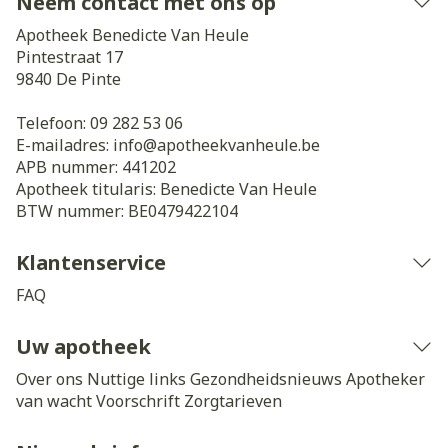
Neem contact met ons op
Apotheek Benedicte Van Heule
Pintestraat 17
9840
De Pinte
Telefoon:
09 282 53 06
E-mailadres:
info@
apotheekvanheule.be
APB nummer:
441202
Apotheek titularis:
Benedicte Van Heule
BTW nummer:
BE0479422104
Klantenservice
FAQ
Uw apotheek
Over ons
Nuttige links
Gezondheidsnieuws
Apotheker
van wacht
Voorschrift
Zorgtarieven