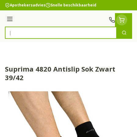
Ga naar de inhoud
Apothekersadvies
Snelle beschikbaarheid
Menu
Zoek
Product, merk, categorie...
Suprima 4820 Antislip Sok Zwart
39/42