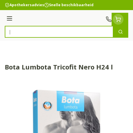
Ga naar de inhoud
Apothekersadvies
Snelle beschikbaarheid
Menu
Zoek
Product, merk, categorie...
Bota Lumbota Tricofit Nero H24 l